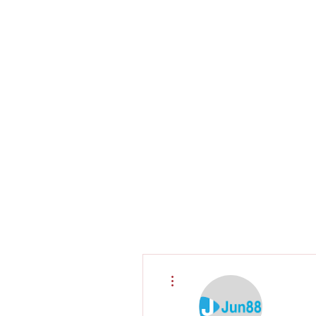
Home
Our Food An
More actions