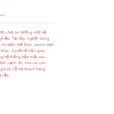
ers
ười chơi tin tưởng nhờ hệ 
nghiệp. Tại đây, người dùng 
cá cược thể thao, casino trực 
 khác. Jun88 sở hữu giao 
ùng hệ thống bảo mật cao, 
Bên cạnh đó, nhà cái còn 
iá trị, hỗ trợ khách hàng 
g cấp.