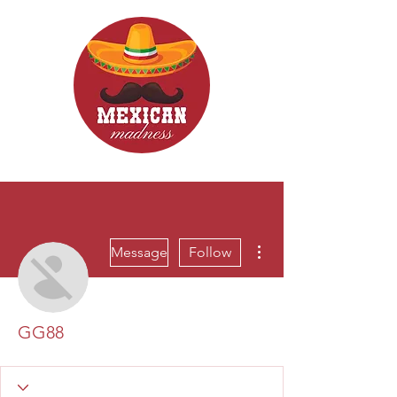
More actions
Message
Follow
GG88